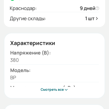
Краснодар:
9 дней
Другие склады:
1 шт
Характеристики
Напряжение (В):
380
Модель:
ВР
Мощность двигателя (кВт):
Смотреть все
0,37
Типоразмер двигателя: