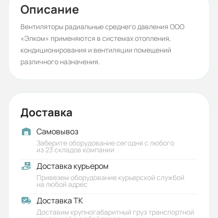
63В4
Описание
Бренд:
Вентиляторы радиальные среднего давления ООО
«Элком» применяются в системах отопления,
ESQ
кондиционирования и вентиляции помещений
Относительный диаметр колеса:
различного назначения.
1,05; 1,1
Макс. температура
перемещаемого воздуха:
Доставка
80
Самовывоз
Заберите оборудование сегодня с любого
Гарантия, лет:
из 23 складов компании
2
Доставка курьером
Привезем оборудование курьерской службой
Срок службы, лет:
на любой адрес
6
Доставка ТК
Доставим крупногабаритный груз транспортной
Вес (кг):