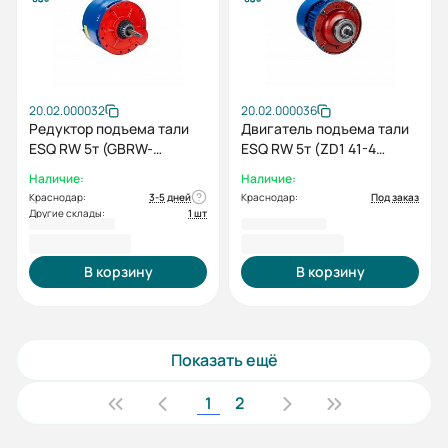
20.02.000032
20.02.000036
Редуктор подъема тали
Двигатель подъема тали
ESQ RW 5т (GBRW-
ESQ RW 5т (ZD1 41-4
50/81,14)
7.5кВт)
Наличие:
Наличие:
Краснодар:
3-5 дней
Краснодар:
Под заказ
Другие склады:
1 шт
42 057,00 ₽
43 625,00 ₽
В корзину
В корзину
Показать ещё
1
2