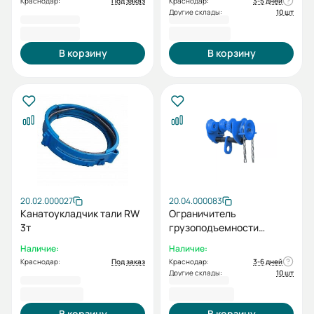
Краснодар:
Под заказ
Краснодар:
3-5 дней
Другие склады:
10 шт
1 071,00 ₽
1 363,00 ₽
В корзину
В корзину
20.02.000027
20.04.000083
Канатоукладчик тали RW
Ограничитель
3т
грузоподъемности
регулируемый
Наличие:
Наличие:
Краснодар:
Под заказ
Краснодар:
3-6 дней
Другие склады:
10 шт
1 430,00 ₽
2 998,00 ₽
В корзину
В корзину