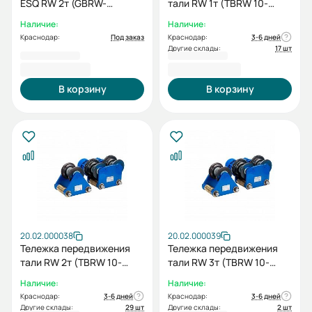
ESQ RW 2т (GBRW-
тали RW 1т (TBRW 10-
20/60,52)
10)+холостая тележка
Наличие:
Наличие:
(IBRW 10-05/10)
Краснодар:
Под заказ
Краснодар:
3-6 дней
Другие склады:
17 шт
23 672,00 ₽
26 085,00 ₽
В корзину
В корзину
20.02.000038
20.02.000039
Тележка передвижения
Тележка передвижения
тали RW 2т (TBRW 10-
тали RW 3т (TBRW 10-
20/30)
20/30)
Наличие:
Наличие:
Краснодар:
3-6 дней
Краснодар:
3-6 дней
Другие склады:
29 шт
Другие склады:
2 шт