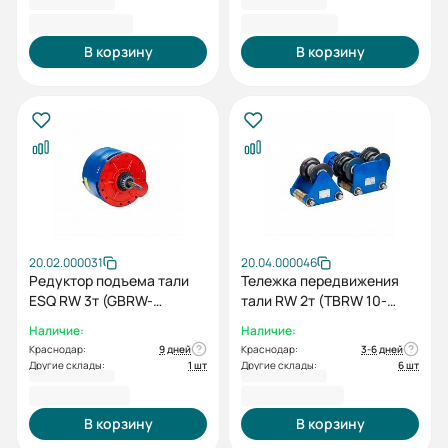
28 093,00 ₽
28 731,00 ₽
В корзину
В корзину
20.02.000031
20.04.000046
Редуктор подъема тали
Тележка передвижения
ESQ RW 3т (GBRW-
тали RW 2т (TBRW 10-
30/68,95)
20/30)+холостая тележка
Наличие:
Наличие:
(IBRW 10-20/30)
Краснодар:
9 дней
Краснодар:
3-6 дней
Другие склады:
1 шт
Другие склады:
6 шт
31 450,00 ₽
32 558,00 ₽
В корзину
В корзину