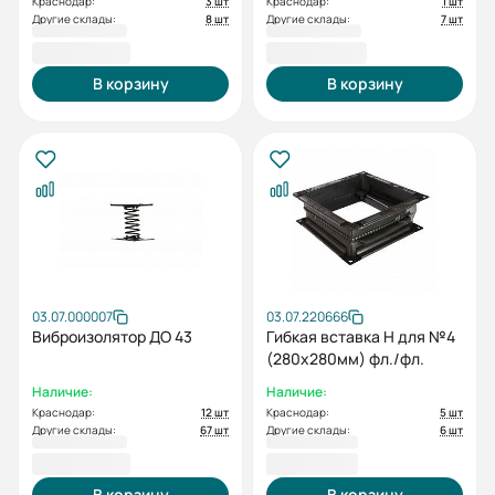
Краснодар:
3 шт
Краснодар:
1 шт
Другие склады:
8 шт
Другие склады:
7 шт
2 122,60 ₽
2 446,88 ₽
В корзину
В корзину
03.07.000007
03.07.220666
Виброизолятор ДО 43
Гибкая вставка Н для №4
(280х280мм) фл./фл.
Наличие:
Наличие:
Краснодар:
12 шт
Краснодар:
5 шт
Другие склады:
67 шт
Другие склады:
6 шт
2 655,01 ₽
2 992,11 ₽
В корзину
В корзину