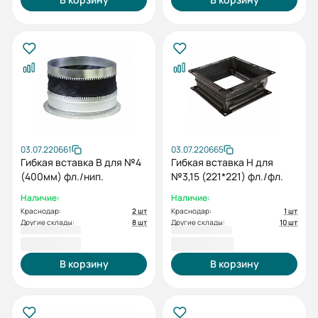
03.07.220661
03.07.220665
Гибкая вставка В для №4
Гибкая вставка Н для
(400мм) фл./нип.
№3,15 (221*221) фл./фл.
Наличие:
Наличие:
Краснодар:
2 шт
Краснодар:
1 шт
Другие склады:
8 шт
Другие склады:
10 шт
3 041,97 ₽
3 239,83 ₽
В корзину
В корзину