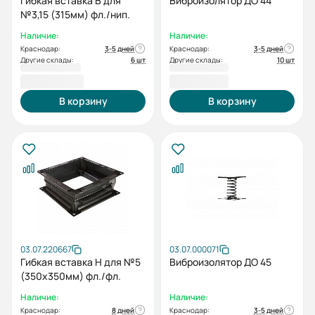
Гибкая вставка В для
Виброизолятор ДО 44
№3,15 (315мм) фл./нип.
Наличие:
Наличие:
Краснодар:
3-5 дней
Краснодар:
3-5 дней
Другие склады:
6 шт
Другие склады:
10 шт
3 083,49 ₽
4 332,12 ₽
В корзину
В корзину
03.07.220667
03.07.000071
Гибкая вставка Н для №5
Виброизолятор ДО 45
(350х350мм) фл./фл.
Наличие:
Наличие:
Краснодар:
8 дней
Краснодар:
3-5 дней