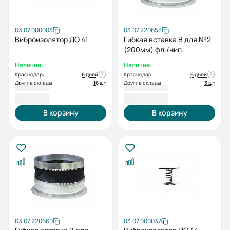
03.07.000003
03.07.220658
Виброизолятор ДО 41
Гибкая вставка В для №2
(200мм) фл./нип.
Наличие:
Наличие:
Краснодар:
6 дней
Краснодар:
6 дней
Другие склады:
16 шт
Другие склады:
3 шт
872,19 ₽
1 670,56 ₽
В корзину
В корзину
03.07.220660
03.07.000037