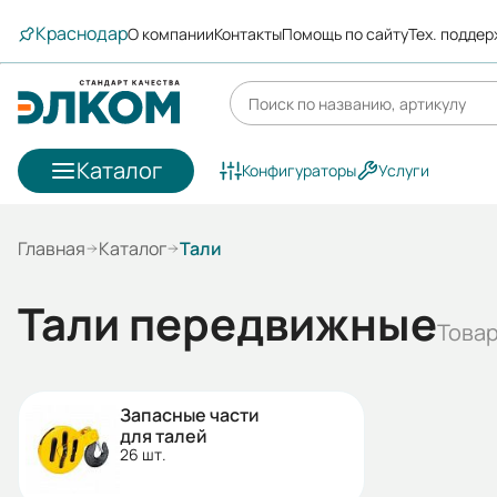
Краснодар
О компании
Контакты
Помощь по сайту
Тех. подде
Каталог
Конфигураторы
Услуги
Главная
Каталог
Тали
Тали передвижные
Товар
Запасные части
для талей
26 шт.