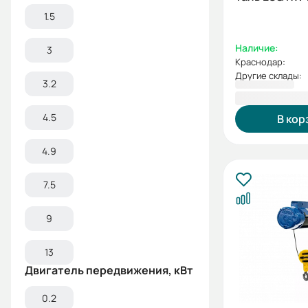
1.5
Наличие:
3
Краснодар:
Другие склады:
3.2
84 678,00 
4.5
В кор
4.9
7.5
9
13
Двигатель передвижения, кВт
0.2