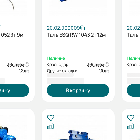
20.02.000009
20.0
1052 3т 9м
Таль ESQ RW 1043 2т 12м
Таль 
Наличие:
Налич
3-5 дней
Краснодар:
3-6 дней
Красн
12 шт
Другие склады:
10 шт
 ₽
150 155,00 ₽
152 
зину
В корзину