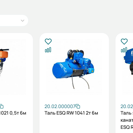
20.02.000007
20.0
021 0,5т 6м
Таль ESQ RW 1041 2т 6м
Таль
кана
ESQ R