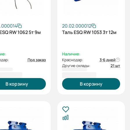
2.000014
20.02.000012
ESQ RW 1062 5т 9м
Таль ESQ RW 1053 3т 12м
ие:
Наличие:
одар:
Под заказ
Краснодар:
3-6 дней
Другие склады:
21 шт
765,00 ₽
169 901,00 ₽
В корзину
В корзину