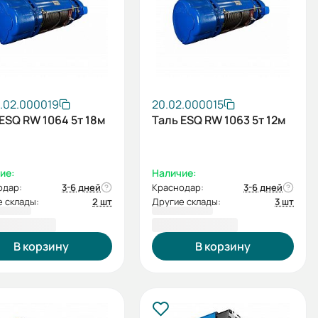
.02.000019
20.02.000015
ESQ RW 1064 5т 18м
Таль ESQ RW 1063 5т 12м
ие:
Наличие:
одар:
3-6 дней
Краснодар:
3-6 дней
 склады:
2 шт
Другие склады:
3 шт
560,00 ₽
219 663,00 ₽
В корзину
В корзину