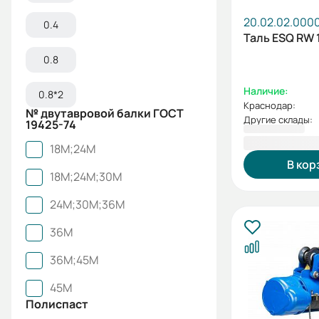
20.02.02.000
0.4
Таль ESQ RW 1
0.8
Наличие:
0.8*2
Краснодар:
№ двутавровой балки ГОСТ
Другие склады:
19425-74
111 592,00 
18М;24М
В кор
18М;24М;30М
24М;30М;36М
36М
36М;45М
45М
Полиспаст