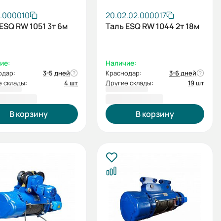
2.000010
20.02.02.000017
ESQ RW 1051 3т 6м
Таль ESQ RW 1044 2т 18м
ие:
Наличие:
одар:
3-5 дней
Краснодар:
3-6 дней
 склады:
4 шт
Другие склады:
19 шт
876,00 ₽
140 712,00 ₽
В корзину
В корзину