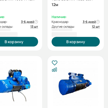
12м
ие:
Наличие:
одар:
3-6 дней
Краснодар:
3-6 дней
 склады:
13 шт
Другие склады:
12 шт
65,00 ₽
97 471,00 ₽
В корзину
В корзину