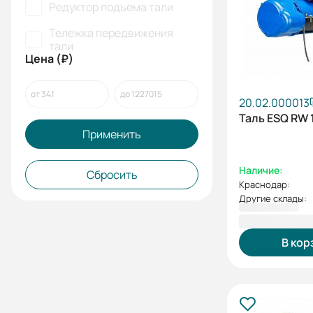
Редуктор подъема тали
Тележка передвижения
тали
Цена (₽)
20.02.000013
Таль ESQ RW 
Применить
Наличие:
Сбросить
Краснодар:
Другие склады:
172 030,00
В кор