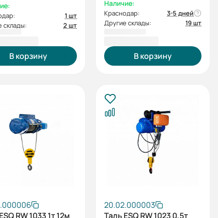
Наличие:
ие:
Краснодар:
3-5 дней
одар:
1 шт
Другие склады:
19 шт
 склады:
2 шт
078,00 ₽
70 534,00 ₽
В корзину
В корзину
2.000006
20.02.000003
ESQ RW 1033 1т 12м
Таль ESQ RW 1023 0,5т