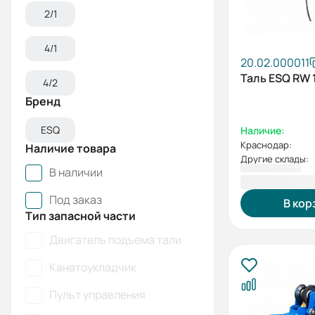
2/1
4/1
20.02.000011
Таль ESQ RW 
4/2
Бренд
ESQ
Наличие:
Краснодар:
Наличие товара
Другие склады:
В наличии
144 226,00
Под заказ
В кор
Тип запасной части
Двигатель подъема тали
Канатоукладчик
Пульт управления