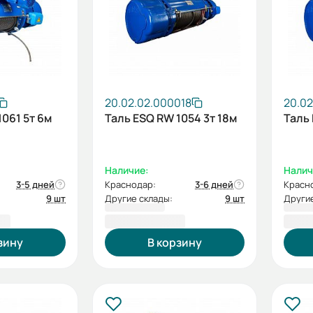
20.02.02.000018
20.02
1061 5т 6м
Таль ESQ RW 1054 3т 18м
Таль 
Наличие:
Налич
3-5 дней
Краснодар:
3-6 дней
Красн
9 шт
Другие склады:
9 шт
Другие
 ₽
175 710,00 ₽
201 
зину
В корзину