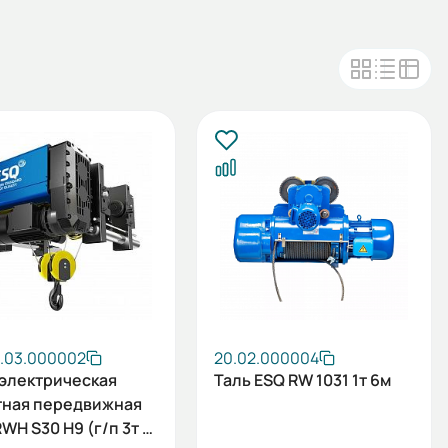
2.03.000002
20.02.000004
 электрическая
Таль ESQ RW 1031 1т 6м
тная передвижная
WH S30 H9 (г/п 3т в/