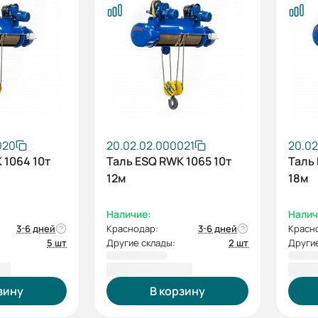
020
20.02.02.000021
20.0
 1064 10т
Таль ESQ RWK 1065 10т
Таль
12м
18м
Наличие:
Налич
3-6 дней
Краснодар:
3-6 дней
Красн
5 шт
Другие склады:
2 шт
Другие
 ₽
409 508,00 ₽
416 
зину
В корзину