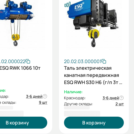
2.02.000022
20.02.03.000001
 ESQ RWK 1066 10т
Таль электрическая
канатная передвижная
ESQ RWH S30 H6 (г/п 3т в/
п 6м)
ие:
Наличие:
одар:
3-6 дней
Краснодар:
3-6 дней
 склады:
9 шт
Другие склады:
2 шт
066,00 ₽
445 287,00 ₽
В корзину
В корзину