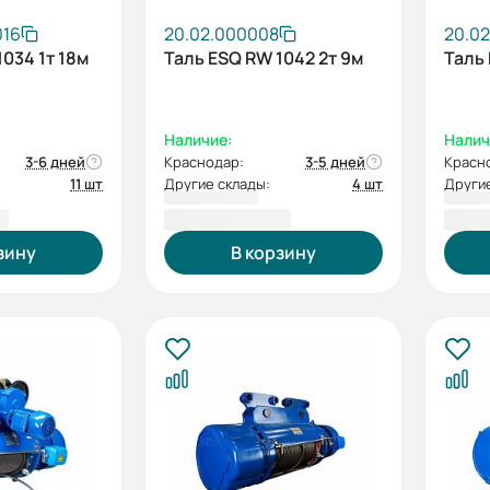
016
20.02.000008
20.0
034 1т 18м
Таль ESQ RW 1042 2т 9м
Таль 
Наличие:
Налич
3-6 дней
Краснодар:
3-5 дней
Красн
11 шт
Другие склады:
4 шт
Другие
₽
121 336,00 ₽
137 
зину
В корзину