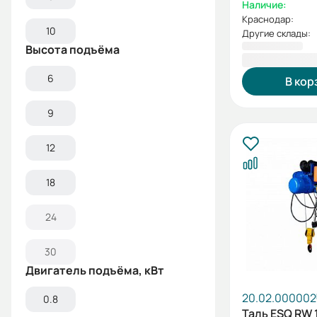
Наличие:
Краснодар:
10
Другие склады:
Высота подъёма
84 762,00 
6
В кор
9
12
18
24
30
Двигатель подъёма, кВт
20.02.000002
0.8
Таль ESQ RW 