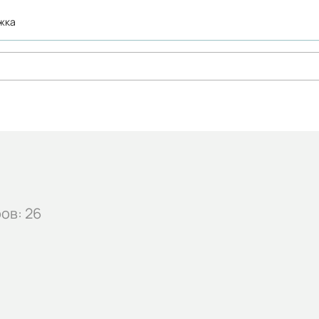
ржка
ов: 26