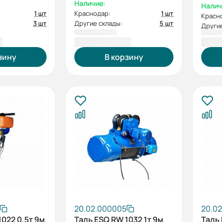
п 9м)
Наличие:
Налич
1 шт
Краснодар:
1 шт
Красн
3 шт
Другие склады:
5 шт
Другие
₽
118 016,00 ₽
465 
зину
В корзину
20.02.000005
20.0
1022 0,5т 9м
Таль ESQ RW 1032 1т 9м
Таль 