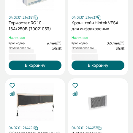
04.07.01.214391
04.07.01.214437
Термостат RQ 10 –
Кронштейн Hintek VESA
16A/250В (70021053)
для инфракрасных
обогревателей Intense,
Наличие:
Наличие:
Unicum, Monolith
Краснодар:
4 дней
Краснодар:
3-5 дней
Другие склады:
145 шт
Другие склады:
55 шт
1 600,00 ₽
1 780,00 ₽
В корзину
В корзину
04.07.01.214421
04.07.01.214453