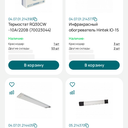
04.07.01.214390
04.07.01.214377
Термостат RQ30CW
Инфракрасный
-10А/220В (70023044)
обогреватель Hintek IO-15
Наличие:
Наличие:
Краснодар:
1 шт
Краснодар:
3 шт
Другие склады:
53 шт
Другие склады:
2 шт
1 800,00 ₽
3 190,00 ₽
В корзину
В корзину
04.07.01.214405
05.214370