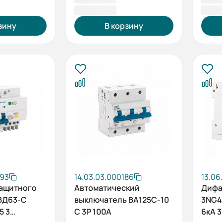
896,40 ₽
908
зину
В корзину
093
14.03.03.000186
13.06
защитного
Автоматический
Дифа
ВД63-C
выключатель ВА125C-10
3NG4
5 3
C 3P 100А
6кА 