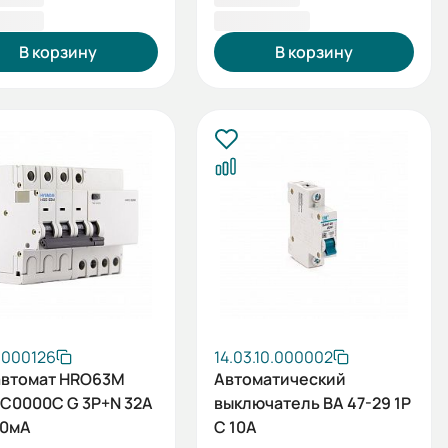
,40 ₽
1 293,60 ₽
В корзину
В корзину
.000126
14.03.10.000002
втомат HRO63M
Автоматический
C0000C G 3P+N 32A
выключатель ВА 47-29 1P
30мА
C 10А