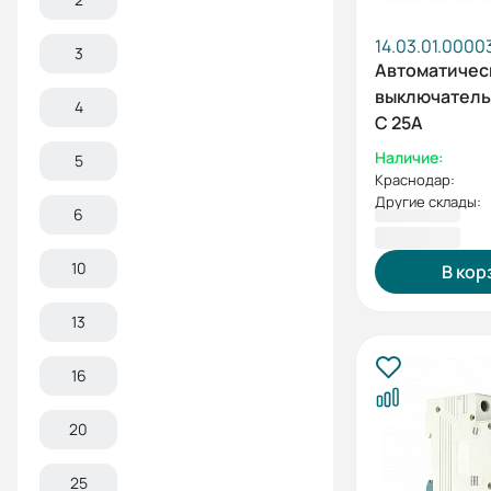
14.03.01.0000
3
Автоматичес
выключатель 
4
C 25А
Наличие:
5
Краснодар:
Другие склады:
6
217,20 ₽
10
В кор
13
16
20
25