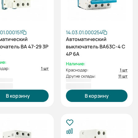
.01.000151
14.03.01.000254
матический
Автоматический
ючатель ВА 47-29 3P
выключатель ВА63C-4 C
А
4P 6А
ие:
Наличие:
одар:
1 шт
Краснодар:
1 шт
Другие склады:
11 шт
80 ₽
697,20 ₽
В корзину
В корзину