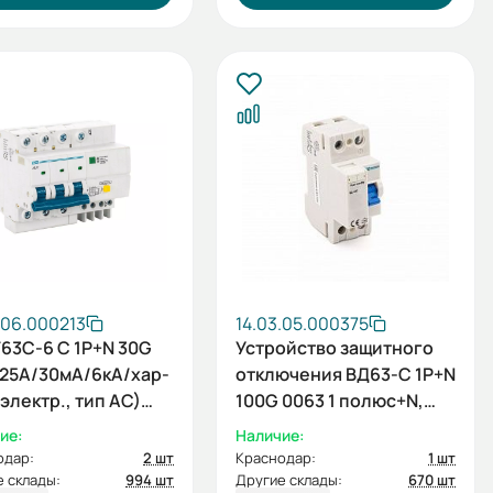
.06.000213
14.03.05.000375
63C-6 С 1P+N 30G
Устройство защитного
 25A/30мА/6кА/хар-
отключения ВД63-C 1P+N
(электр., тип AC)
100G 0063 1 полюс+N,
63А/100мА/6кА (эл-мех,
ие:
Наличие:
тип АC) ESQ
одар:
2 шт
Краснодар:
1 шт
 склады:
994 шт
Другие склады:
670 шт