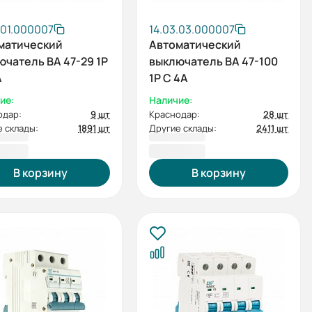
.01.000007
14.03.03.000007
матический
Автоматический
ючатель ВА 47-29 1P
выключатель ВА 47-100
А
1P C 4А
ие:
Наличие:
одар:
9 шт
Краснодар:
28 шт
 склады:
1891 шт
Другие склады:
2411 шт
60 ₽
318,00 ₽
В корзину
В корзину