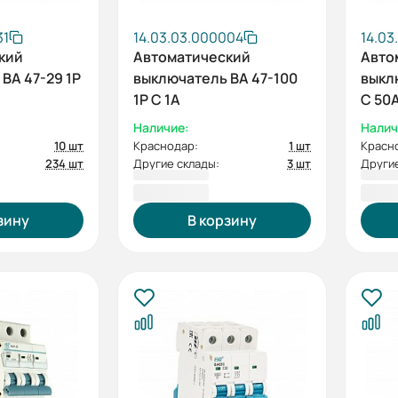
31
14.03.03.000004
14.03
кий
Автоматический
Авто
ВА 47-29 1P
выключатель ВА 47-100
выкл
1P C 1А
C 50
Наличие:
Налич
10 шт
Краснодар:
1 шт
Красн
234 шт
Другие склады:
3 шт
Другие
244,80 ₽
279,
зину
В корзину