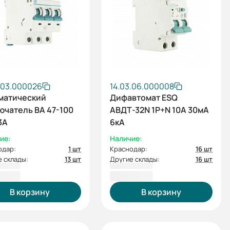
.03.000026
14.03.06.000008
матический
Дифавтомат ESQ
ючатель ВА 47-100
АВДТ-32N 1P+N 10А 30мА
3А
6кА
ие:
Наличие:
одар:
1 шт
Краснодар:
16 шт
 склады:
13 шт
Другие склады:
16 шт
40 ₽
790,80 ₽
В корзину
В корзину