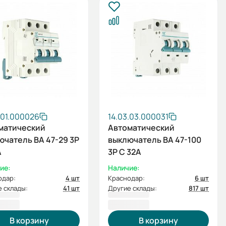
.01.000026
14.03.03.000031
матический
Автоматический
ючатель ВА 47-29 3P
выключатель ВА 47-100
А
3P C 32А
ие:
Наличие:
одар:
4 шт
Краснодар:
6 шт
 склады:
41 шт
Другие склады:
817 шт
60 ₽
847,20 ₽
В корзину
В корзину