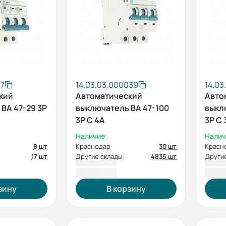
17
14.03.03.000039
14.03
кий
Автоматический
Авто
ВА 47-29 3P
выключатель ВА 47-100
выкл
3P C 4А
3P C 
Наличие:
Налич
8 шт
Краснодар:
30 шт
Красн
17 шт
Другие склады:
4835 шт
Другие
734,40 ₽
734,
зину
В корзину