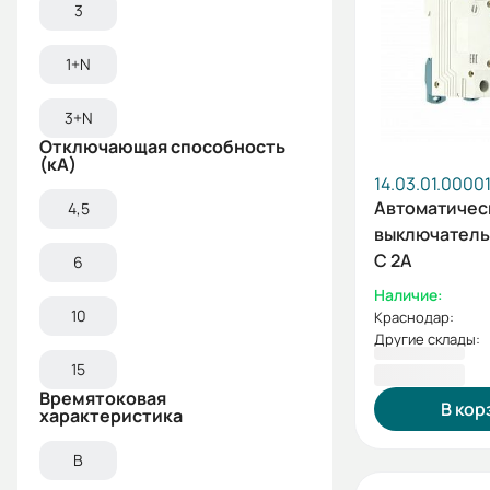
3
1+N
3+N
Отключающая способность
(кА)
14.03.01.0000
Автоматичес
4,5
выключатель 
C 2А
6
Наличие:
10
Краснодар:
Другие склады:
729,60 ₽
15
Времятоковая
В кор
характеристика
B