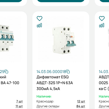
029
14.03.06.000018
14.03
кий
Дифавтомат ESQ
АВДТ
ВА 47-100
АВДТ-32S 1P+N 63А
0025
300мА 4,5кА
ка С 
ESQ
Наличие:
Налич
7 шт
Краснодар:
12 шт
Красн
11 шт
Другие склады:
84 шт
Другие