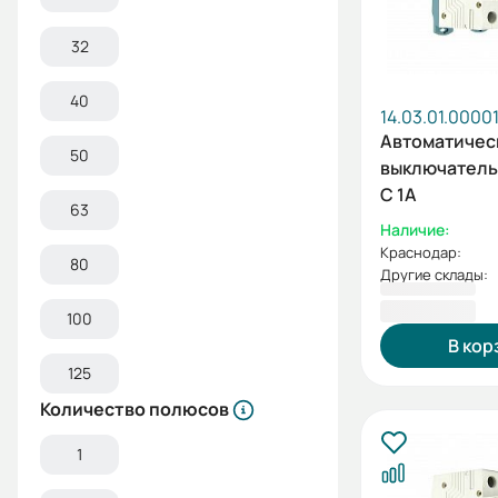
32
40
14.03.01.0000
Автоматичес
50
выключатель 
C 1А
63
Наличие:
Краснодар:
80
Другие склады:
492,00 ₽
100
В кор
125
Количество полюсов
1