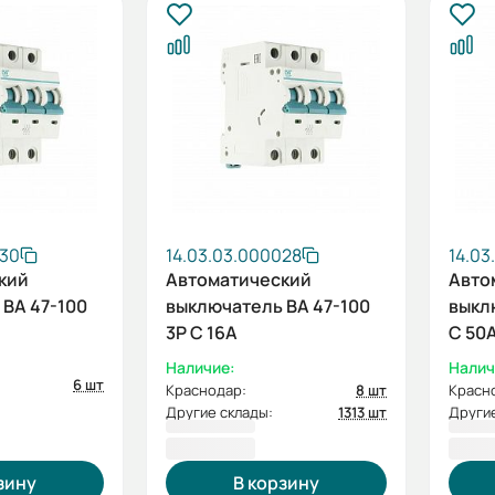
030
14.03.03.000028
14.03
кий
Автоматический
Авто
ВА 47-100
выключатель ВА 47-100
выкл
3P C 16А
C 50
Наличие:
Налич
6 шт
Краснодар:
8 шт
Красн
Другие склады:
1313 шт
Другие
837,60 ₽
837,
зину
В корзину