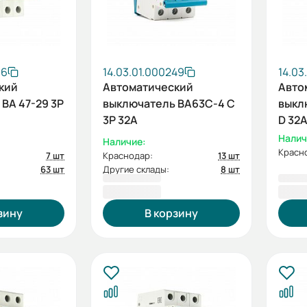
16
14.03.01.000249
14.03
кий
Автоматический
Авто
ВА 47-29 3P
выключатель ВА63C-4 C
выкл
3P 32А
D 32
Налич
Наличие:
Красн
7 шт
Краснодар:
13 шт
63 шт
Другие склады:
8 шт
522,00 ₽
670,
зину
В корзину