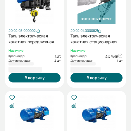
20.02.03.000002
20.02.01.000082
Таль электрическая
Таль электрическая
канатная передвижная
канатная стационарная
ESQ RWH S30 H9 (г/п 3т в/
ESQ RW-M 0232 (г/п 1т в/п
Наличие:
Наличие:
п 9м)
9м) (без шкафа
Краснодар:
1 шт
Краснодар:
3-6 дней
управления)
Другие склады:
2 шт
Другие склады:
1 шт
465 078,00 ₽
41 005,00 ₽
В корзину
В корзину