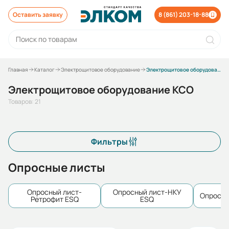
Оставить заявку
8 (861) 203-18-88
Главная
Каталог
Электрощитовое оборудование
Электрощитовое оборудование КСО
Электрощитовое оборудование КСО
Товаров: 21
Фильтры
Опросные листы
Опросный лист-
Опросный лист-НКУ
Опросны
Ретрофит ESQ
ESQ