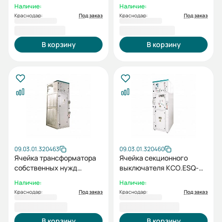
OPTIMA-6ТН-630-10кВ
КСО.ESQ-OPTIMA-
Наличие:
Наличие:
7ТСН-630-6кВ
Краснодар:
Под заказ
Краснодар:
Под заказ
922 151,74 ₽
954 693,94 ₽
В корзину
В корзину
09.03.01.320463
09.03.01.320460
Ячейка трансформатора
Ячейка секционного
собственных нужд
выключателя КСО.ESQ-
КСО.ESQ-OPTIMA-
OPTIMA-4СВ-630-10кВ
Наличие:
Наличие:
7ТСН-630-10кВ
Краснодар:
Под заказ
Краснодар:
Под заказ
973 146,44 ₽
1 100 559,22 ₽
В корзину
В корзину