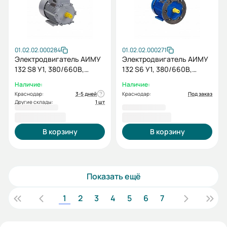
01.02.02.000284
01.02.02.000271
Электродвигатель АИМУ
Электродвигатель АИМУ
132 S8 У1, 380/660В,
132 S6 У1, 380/660В,
1ExdIIBT4 Gb, 4/750 IM1081
1ExdIIBT4 Gb, 5,5/1000
Наличие:
Наличие:
IM2081
Краснодар:
3-5 дней
Краснодар:
Под заказ
Другие склады:
1 шт
55 759,20 ₽
57 241,20 ₽
В корзину
В корзину
Показать ещё
1
2
3
4
5
6
7