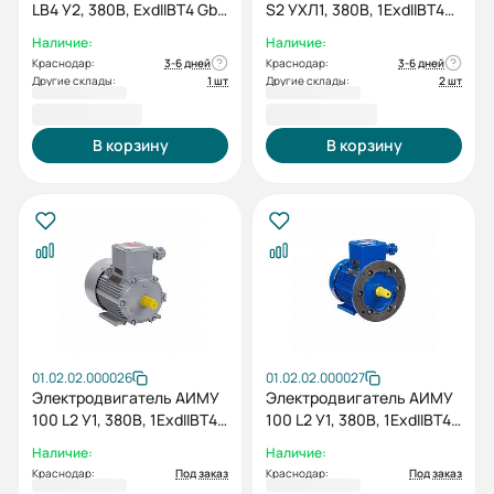
LB4 У2, 380В, ExdIIBT4 Gb,
S2 УХЛ1, 380В, 1ExdIIBT4
SDN, 3/1500 IM B3
Gb, IE2-85.8%, Pt100
Наличие:
Наличие:
(подшипники), IP65,
Краснодар:
3-6 дней
Краснодар:
3-6 дней
4/3000 IM 2081
Другие склады:
1 шт
Другие склады:
2 шт
65 918,40 ₽
29 875,20 ₽
В корзину
В корзину
01.02.02.000026
01.02.02.000027
Электродвигатель АИМУ
Электродвигатель АИМУ
100 L2 У1, 380В, 1ExdIIBT4
100 L2 У1, 380В, 1ExdIIBT4
Gb, 5,5/3000 IM1081
Gb, 5,5/3000 IM2081
Наличие:
Наличие:
Краснодар:
Под заказ
Краснодар:
Под заказ