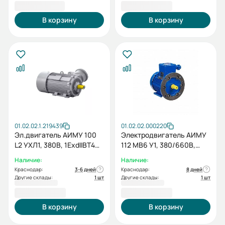
31 302,00 ₽
32 866,80 ₽
В корзину
В корзину
01.02.02.1.219439
01.02.02.000220
Эл.двигатель АИМУ 100
Электродвигатель АИМУ
L2 УХЛ1, 380В, 1ExdIIBT4
112 МВ6 У1, 380/660В,
Gb, IE2-87%, Pt100
1ExdIIBT4 Gb, 4/1000
Наличие:
Наличие:
(подшипники), IP65,
IM2081
Краснодар:
3-6 дней
Краснодар:
8 дней
5.5/3000 IM 2081
Другие склады:
1 шт
Другие склады:
1 шт
32 866,80 ₽
41 820,00 ₽
В корзину
В корзину