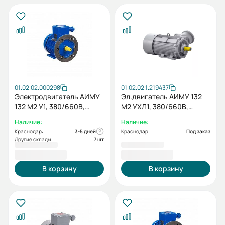
01.02.02.000298
01.02.02.1.219437
Электродвигатель АИМУ
Эл.двигатель АИМУ 132
132 М2 У1, 380/660В,
М2 УХЛ1, 380/660В,
1ExdIIBT4 Gb, 11/3000
1ExdIIBT4 Gb, IE2-89.4%,
Наличие:
Наличие:
IM2081
Pt100 (подшипники), IP65,
Краснодар:
3-5 дней
Краснодар:
Под заказ
11/3000 IM 2081
Другие склады:
7 шт
59 268,00 ₽
59 268,00 ₽
В корзину
В корзину