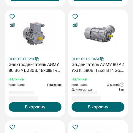
01.02.02.001296
01.02.02.1.219436
Электродвигатель АИМУ
Эл.двигатель АИМУ 80 А2
80 В6 У1, 380В, 1ExdIIBT4
УХЛ1, 380В, 1ExdIIBT4 Gb,
Gb, 1,1/1000 IM1081
IE2-81.3%, Pt100
Наличие:
Наличие:
(подшипники), IP65,
Краснодар:
Под заказ
Краснодар:
3-6 дней
1.5/3000 IM 2081
Другие склады:
1 шт
16 448,40 ₽
15 788,40 ₽
В корзину
В корзину