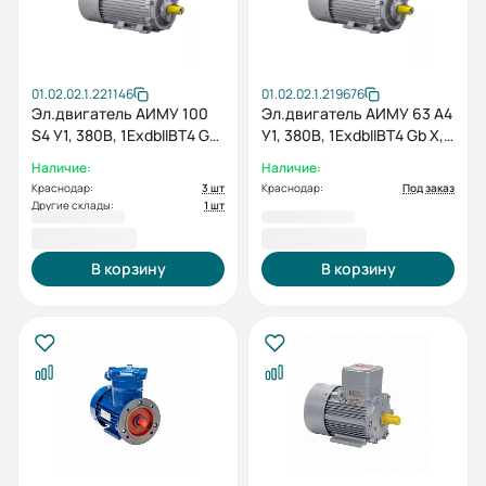
01.02.02.1.221146
01.02.02.1.219676
Эл.двигатель АИМУ 100
Эл.двигатель АИМУ 63 А4
S4 У1, 380В, 1ExdbIIBT4 Gb
У1, 380В, 1ExdbIIBT4 Gb X,
X, (LP) 3/1500 IM 1081
0.25/1500 IM 1081
Наличие:
Наличие:
Краснодар:
3 шт
Краснодар:
Под заказ
Другие склады:
1 шт
27 772,80 ₽
15 416,40 ₽
В корзину
В корзину