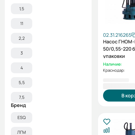
1,5
11
02.31.216265
2,2
Насос ГНОМ-
50/0,55-220 
3
упаковки
Наличие:
4
Краснодар:
5,5
10 541,00 ₽
В кор
7,5
Бренд
ESQ
ЛГМ