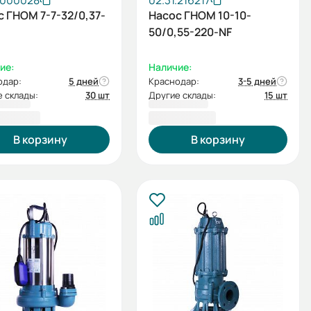
.000028
02.31.216217
с ГНОМ 7-7-32/0,37-
Насос ГНОМ 10-10-
50/0,55-220-NF
ие:
Наличие:
одар:
5 дней
Краснодар:
3-5 дней
 склады:
30 шт
Другие склады:
15 шт
5,00 ₽
9 797,00 ₽
В корзину
В корзину