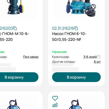
.216200
02.31.216216
с ГНОМ-М 10-6-
Насос ГНОМ 6-10-
,55-220
50/0,55-220-NF
ие:
Наличие:
одар:
Под заказ
Краснодар:
3-6 дней
Другие склады:
6 шт
67,00 ₽
14 408,00 ₽
В корзину
В корзину