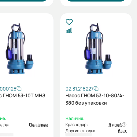
.000126
02.31.216227
с ГНОМ 53-10Т МНЗ
Насос ГНОМ 53-10-80/4-
380 без упаковки
ие:
Наличие:
одар:
Под заказ
Краснодар:
9 дней
Другие склады:
6 шт