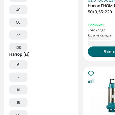
02.31.000029
Насос ГНОМ 1
40
50/0,55-220
50
Наличие:
Краснодар:
53
Другие склады:
10 179,00 ₽
100
В кор
Напор (м)
6
7
10
16
20