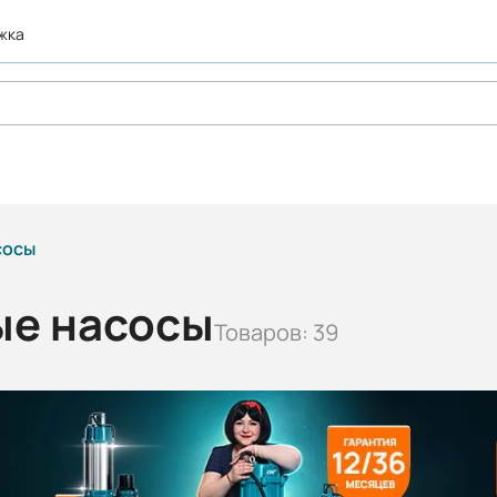
ржка
сосы
ые насосы
Товаров: 39