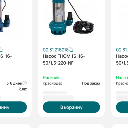
02.31.216218
02.31
6-16-
Насос ГНОМ 16-16-
Насо
50/1,5-220-NF
50/1,
Наличие:
Налич
3-6 дней
Краснодар:
Под заказ
Красн
2 шт
₽
15 898,00 ₽
15 9
зину
В корзину