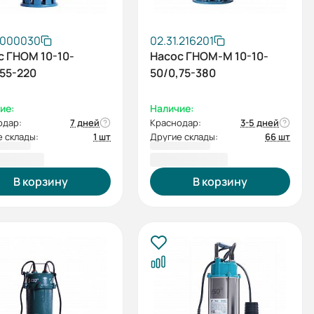
.000030
02.31.216201
с ГНОМ 10-10-
Насос ГНОМ-М 10-10-
,55-220
50/0,75-380
ие:
Наличие:
одар:
7 дней
Краснодар:
3-5 дней
 склады:
1 шт
Другие склады:
66 шт
79,00 ₽
10 469,00 ₽
В корзину
В корзину