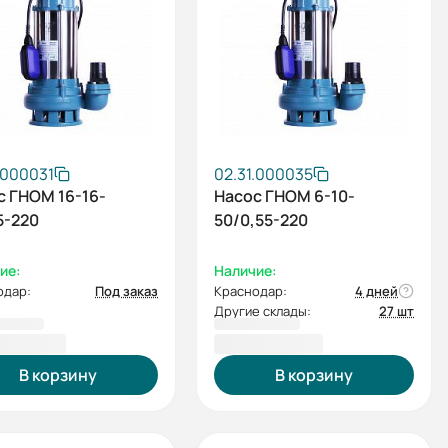
.000031
02.31.000035
с ГНОМ 16-16-
Насос ГНОМ 6-10-
5-220
50/0,55-220
ие:
Наличие:
одар:
Под заказ
Краснодар:
4 дней
Другие склады:
27 шт
72,00 ₽
17 065,00 ₽
В корзину
В корзину