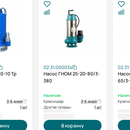
02.31.000034
02.31
0-10 Тр
Насос ГНОМ 25-20-80/3-
Насо
380
65/3
Наличие:
Налич
3-6 дней
Краснодар:
3-6 дней
Красн
1 шт
Другие склады:
1 шт
₽
24 712,00 ₽
25 9
зину
В корзину