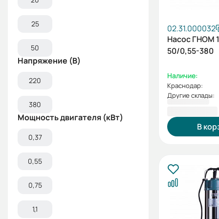
25
02.31.000032
Насос ГНОМ 1
50
50/0,55-380
Напряжение (В)
Наличие:
220
Краснодар:
Другие склады:
380
9 804,00 ₽
Мощность двигателя (кВт)
В кор
0,37
0,55
0,75
1,1