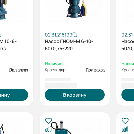
02.31.216199
02.31
М 10-6-
Насос ГНОМ-М 6-10-
Насо
без
50/0,75-220
50/0
Наличие:
Налич
Под заказ
Краснодар:
Под заказ
Красн
10 867,00 ₽
10 8
зину
В корзину