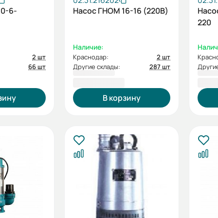
02.31.216202
02.31
0-6-
Насос ГНОМ 16-16 (220В)
Насо
220
Наличие:
Налич
2 шт
Краснодар:
2 шт
Красн
66 шт
Другие склады:
287 шт
Другие
16 061,00 ₽
8 97
зину
В корзину