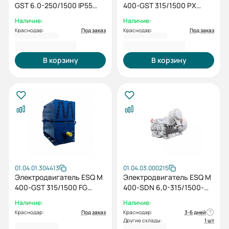
GST 6.0-250/1500 IP55
400-GST 315/1500 PX
(PX) /
IM1001
Наличие:
Наличие:
Краснодар:
Под заказ
Краснодар:
Под заказ
2 051 194,00 ₽
2 353 169,00 ₽
В корзину
В корзину
01.04.01.304413
01.04.03.000215
Электродвигатель ESQ M
Электродвигатель ESQ M
400-GST 315/1500 FG
400-SDN 6,0-315/1500-
IM1001
EP-C IP55 (SG) 315/1500
Наличие:
Наличие:
IM1001
Краснодар:
Под заказ
Краснодар:
3-6 дней
Другие склады:
1 шт