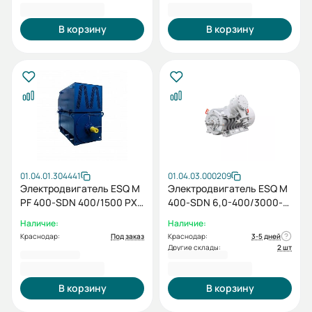
2 353 169,00 ₽
3 901 615,20 ₽
В корзину
В корзину
01.04.01.304441
01.04.03.000209
Электродвигатель ESQ M
Электродвигатель ESQ M
PF 400-SDN 400/1500 PX
400-SDN 6,0-400/3000-
IM1001
EP-A IP55 (SG) 400/3000
Наличие:
Наличие:
IM1001
Краснодар:
Под заказ
Краснодар:
3-5 дней
Другие склады:
2 шт
2 230 997,00 ₽
3 974 018,40 ₽
В корзину
В корзину