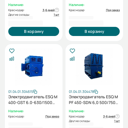
IP23 (SH) / IM 1001
IP23 (SG) / IM 1001
Наличие:
Наличие:
Краснодар:
3-6 дней
Краснодар:
Под заказ
Другие склады:
1 шт
2 162 160,00 ₽
2 240 784,00 ₽
В корзину
В корзину
01.04.01.304615
01.04.01.304478
Электродвигатель ESQ M
Электродвигатель ESQ M
400-GST 6.0-630/1500
PF 450-SDN 6,0 500/750
IP23 (PX) / IM 1001
(PX) IM1001
Наличие:
Наличие:
Краснодар:
Под заказ
Краснодар:
3-6 дней
Другие склады:
1 шт