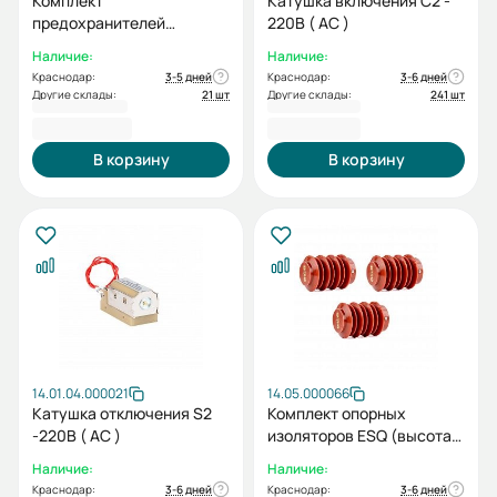
Комплект
Катушка включения С2 -
предохранителей
220В ( AC )
высоковольтных XRNT-12-
Наличие:
Наличие:
40 (12кВ, 40А) (1 шт.)
Краснодар:
3-5 дней
Краснодар:
3-6 дней
Другие склады:
21 шт
Другие склады:
241 шт
3 510,00 ₽
3 511,20 ₽
В корзину
В корзину
14.01.04.000021
14.05.000066
Катушка отключения S2
Комплект опорных
-220В ( AC )
изоляторов ESQ (высота
130 мм, d1=70 мм, d2=60
Наличие:
Наличие:
мм) (3 шт.)
Краснодар:
3-6 дней
Краснодар:
3-6 дней