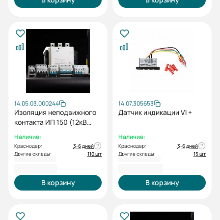
14.05.03.000244
14.07.305653
Изоляция неподвижного
Датчик индикации VI +
контакта ИП 150 (12кВ
630-1250А)
Наличие:
Наличие:
Краснодар:
3-6 дней
Краснодар:
3-6 дней
Другие склады:
110 шт
Другие склады:
15 шт
2 727,60 ₽
2 728,80 ₽
В корзину
В корзину