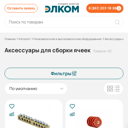
Оставить заявку
8 (861) 203-18-88
Главная
Каталог
Низковольтное и высоковольтное оборудование
Аксессуары к о
Аксессуары для сборки ячеек
Товаров: 65
Фильтры
По умолчанию