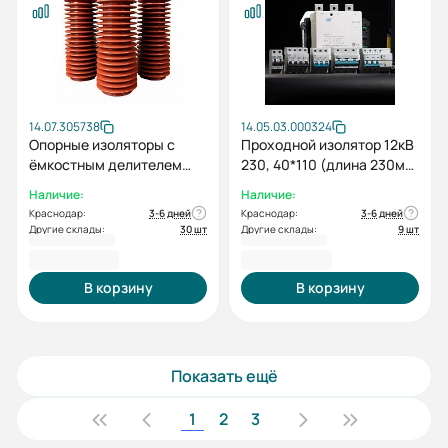
14.07.305738
14.05.03.000324
Опорные изоляторы с
Проходной изолятор 12кВ
ёмкостным делителем
230, 40*110 (длина 230мм,
для ВВ 12кВ S ESQ (3 шт.)
размер внутреннего
Наличие:
Наличие:
отверстия 40*110)
Краснодар:
3-6 дней
Краснодар:
3-6 дней
Другие склады:
30 шт
Другие склады:
9 шт
4 762,80 ₽
4 863,60 ₽
В корзину
В корзину
Показать ещё
1
2
3