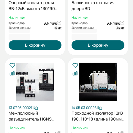
Опорный изолятор для
Блокировка открытия
ВВ-12кВ высота 130*90
двери BD
(высота 130 мм, диаметр
Наличие:
Наличие:
90 мм) (1 шт.)
Краснодар:
3-6 дней
Краснодар:
3-6 дней
Другие склады:
15 шт
Другие склады:
34 шт
937,20 ₽
1 128,00 ₽
В корзину
В корзину
13.07.03.000211
14.05.03.000261
Межполюсный
Проходной изолятор 12кВ
разъединитель HGNS
190, 110*18 (длина 190мм,
PBAR 1 шт. для
размер внутреннего
Наличие:
Наличие:
HGN/HGS_UAN/UAS
отверстия 110*18)