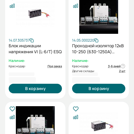
14.07.305737
14.05.000220
Блок индикации
Проходной изолятор 12кВ
напряжения VI (L-6/T) ESQ
10-250 (630-1250А)
(Изолятор неподвижного
Наличие:
Наличие:
контакта, высота-245мм)
Краснодар:
Под заказ
Краснодар:
3-6 дней
Другие склады:
2 шт
2 754,00 ₽
3 030,00 ₽
В корзину
В корзину