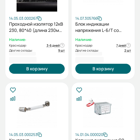
14.05.03.000267
14.07.305766
Проходной изолятор 12кВ
Блок индикации
230, 80*40 (длина 230мм,
напряжения L-6/T со
размер внутреннего
встроенным реле ESQ
Наличие:
Наличие:
отверстия 80*40)
(VI1)
Краснодар:
3-6 дней
Краснодар:
7 дней
Другие склады:
9 шт
Другие склады:
2 шт
3 195,60 ₽
3 484,80 ₽
В корзину
В корзину
14.05.03.000253
14.01.04.000020