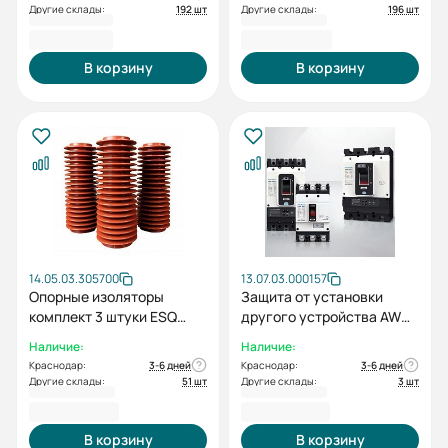
Другие склады:
192 шт
Другие склады:
196 шт
3 511,20 ₽
3 646,80 ₽
В корзину
В корзину
14.05.03.305700
13.07.03.000157
Опорные изоляторы
Защита от установки
комплект 3 штуки ESQ
другого устройства AW
(130мм d1=d2=65мм) для
для UAN
Наличие:
Наличие:
ВВ 12кВ ZJ-12-130
Краснодар:
3-6 дней
Краснодар:
3-6 дней
Другие склады:
51 шт
Другие склады:
3 шт
3 810,00 ₽
4 189,20 ₽
В корзину
В корзину