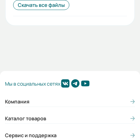
Габариты (ШхВхГ, м):
Скачать все файлы
0.204x1.94x0.1
Мы в социальных сетях
Компания
Каталог товаров
Сервис и поддержка