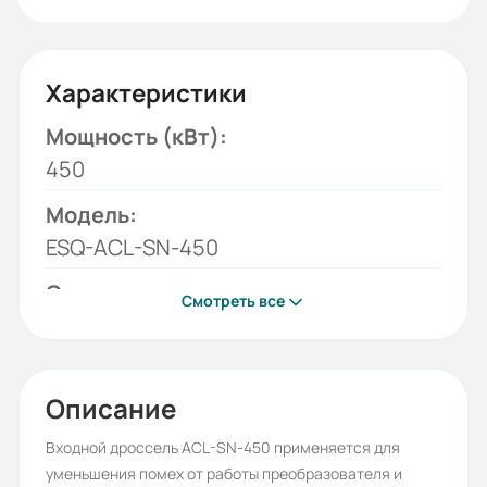
Характеристики
Мощность (кВт):
450
Модель:
ESQ-ACL-SN-450
Серия:
Смотреть все
ESQ-ACL-SN
Бренд:
ESQ
Описание
Вес (кг):
Входной дроссель ACL-SN-450 применяется для
уменьшения помех от работы преобразователя и
69