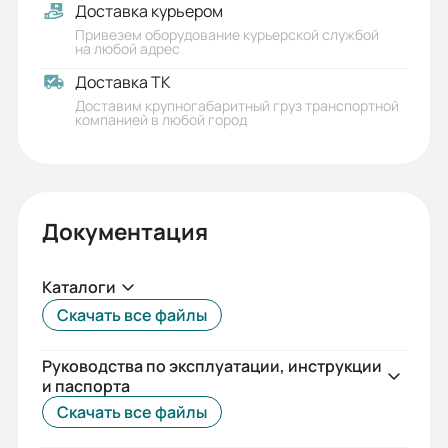
Доставка курьером
15
Привезем оборудование курьерской службой
на любой адрес
Количество ступеней:
Доставка ТК
одноступенчатый
Доставим крупногабаритный груз транспортной
компанией в любой город
Типоразмер:
30
Присоединительный размер к
Документация
электродвигателю (РАМ):
63B5
Каталоги
Гарантия, лет:
Скачать все файлы
1
Руководства по эксплуатации, инструкции
Срок службы, лет:
и паспорта
5
Скачать все файлы