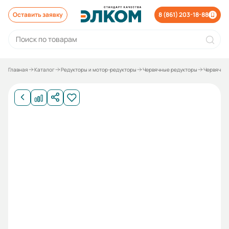
Оставить заявку
8 (861) 203-18-88
Главная
Каталог
Редукторы и мотор-редукторы
Червячные редукторы
Червячны