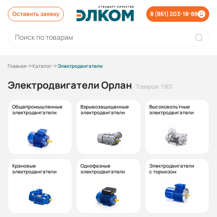
Оставить заявку
8 (861) 203-18-88
Главная
Каталог
Электродвигатели
Электродвигатели Орлан
Товаров: 1901
Общепромышленные
Взрывозащищенные
Высоковольтные
электродвигатели
электродвигатели
электродвигатели
Крановые
Однофазные
Электродвигатели
электродвигатели
электродвигатели
с тормозом