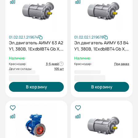
01.02.02.1.219674
01.02.02.1.219678
Эл.двигатель АИМУ 63 А2
Эл.двигатель АИМУ 63 В4
У1, 380В, 1ExdbIIBT4 Gb X,
У1, 380В, 1ExdbIIBT4 Gb X,
0.37/3000 IM 1081
0.37/1500 IM 1081
Наличие:
Наличие:
Краснодар:
3-5 дней
Краснодар:
Под заказ
Другие склады:
105 шт
15 243,60 ₽
15 942,00 ₽
В корзину
В корзину