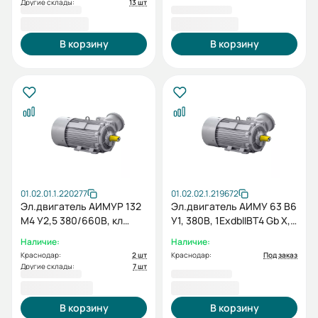
Другие склады:
13 шт
SDN, 5,5/1500 IMB3
29 161,20 ₽
94 311,60 ₽
В корзину
В корзину
01.02.01.1.220277
01.02.02.1.219672
Эл.двигатель АИМУР 132
Эл.двигатель АИМУ 63 В6
М4 У2,5 380/660В, кл
У1, 380В, 1ExdbIIBT4 Gb X,
изоляции F, РВЕхdbI Mb X,
0.25/1000 IM 1081
Наличие:
Наличие:
11/1500 IM 1081
Краснодар:
2 шт
Краснодар:
Под заказ
Другие склады:
7 шт
90 633,60 ₽
18 537,60 ₽
В корзину
В корзину