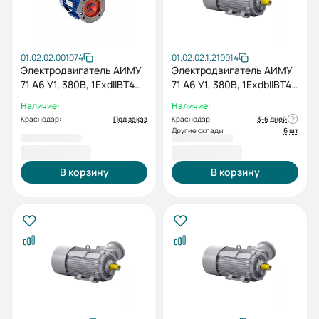
01.02.02.001074
01.02.02.1.219914
Электродвигатель АИМУ
Электродвигатель АИМУ
71 А6 У1, 380В, 1ExdIIBT4
71 А6 У1, 380В, 1ExdbIIBT4
Gb, 0,37/1000 IM2081
Gb X, 0.37/1000 IM 2081
Наличие:
Наличие:
Краснодар:
Под заказ
Краснодар:
3-6 дней
Другие склады:
6 шт
19 728,00 ₽
19 728,00 ₽
В корзину
В корзину