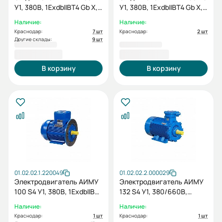
У1, 380В, 1ExdbIIBT4 Gb X,
У1, 380В, 1ExdbIIBT4 Gb X,
0.37/1500 IM 2081
0.25/1000 IM 2081
Наличие:
Наличие:
Краснодар:
7 шт
Краснодар:
2 шт
Другие склады:
9 шт
16 738,80 ₽
19 465,20 ₽
В корзину
В корзину
01.02.02.1.220049
01.02.02.2.000029
Электродвигатель АИМУ
Электродвигатель АИМУ
100 S4 У1, 380В, 1ExdbIIBT4
132 S4 У1, 380/660В,
Gb X, (LP) 3/1500 IM2081
1ExdIIBT4 Gb, IE3-89,6%,
Наличие:
Наличие:
без силового кабельного
Краснодар:
1 шт
Краснодар:
1 шт
ввода, подшипники SKF,