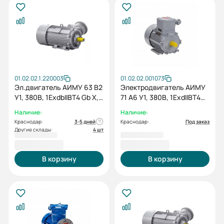
01.02.02.1.220003
01.02.02.001073
Эл.двигатель АИМУ 63 В2
Электродвигатель АИМУ
У1, 380В, 1ExdbIIBT4 Gb X,
71 А6 У1, 380В, 1ExdIIBT4
0.55/3000 IM 2081
Gb, 0,37/1000 IM1081
Наличие:
Наличие:
Краснодар:
3-5 дней
Краснодар:
Под заказ
Другие склады:
4 шт
16 762,80 ₽
18 788,40 ₽
В корзину
В корзину