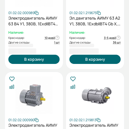
01.02.02.000989
01.02.02.1.219675
Электродвигатель АИМУ
Эл.двигатель АИМУ 63 А2
63 В4 У1, 380В, 1ExdIIBT4
У1, 380В, 1ExdbIIBT4 Gb X,
Gb, 0,37/1500 IM2081
0.37/3000 IM 2081
Наличие:
Наличие:
Краснодар:
10 дней
Краснодар:
3-5 дней
Другие склады:
1 шт
Другие склады:
36 шт
16 738,80 ₽
16 005,60 ₽
В корзину
В корзину
01.02.02.000990
01.02.02.1.219813
Электродвигатель АИМУ
Электродвигатель АИМУ